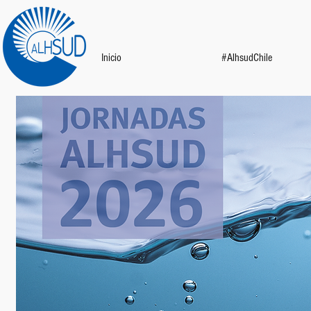
Inicio
#AlhsudChile