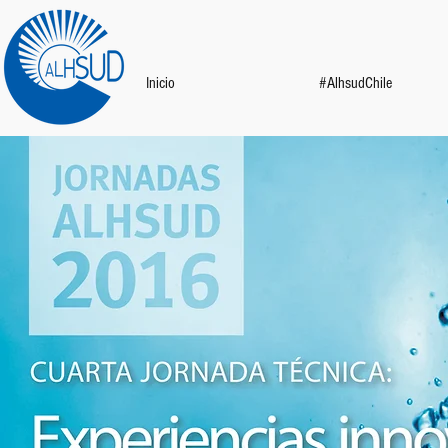
Inicio
#AlhsudChile