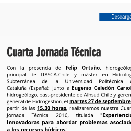
Descarg
Cuarta Jornada Técnica
Con la presencia de
Felip Ortuño
, hidrogeólo
principal de ITASCA-
Chile y máster en Hidrolog
Subterránea de la Universidad Politécnica 
Cataluña (España); junto a
Eugenio Celedón Cario
hidrogeólogo, past-presidente de Alhsud Chile y geren
general de Hidrogestión, el
martes 27 de septiembre
partir de las
15.30 horas
, realizaremos nuestra Cuar
Experienci
Jornada Técnica 2016, titulada "
innovadoras para abordar problemas asociad
a los recursos hídricos
".